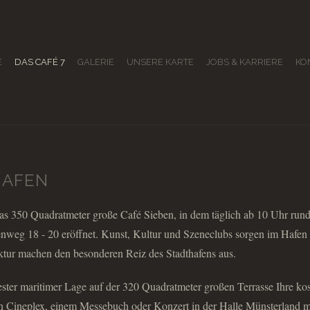
E
DAS CAFÉ 7
GALERIE
UNSERE KARTE
JOBS & KARRIERE
KO
HAFEN
das 350 Quadratmeter große Café Sieben, in dem täglich ab 10 Uhr ru
weg 18 - 20 eröffnet. Kunst, Kultur und Szeneclubs sorgen im Hafen d
tur machen den besonderen Reiz des Stadthafens aus.
ester maritimer Lage auf der 320 Quadratmeter großen Terrasse Ihre ko
 Cineplex, einem Messebuch oder Konzert in der Halle Münsterland mi